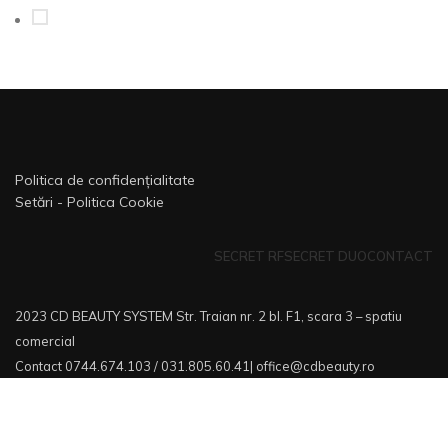
In stock
Politica de confidențialitate
Setări - Politica Cookie
SECRET RF
SECRET DUO
CONTACT
2023 CD BEAUTY SYSTEM Str. Traian nr. 2 bl. F1, scara 3 – spatiu
comercial
Contact 0744.674.103 / 031.805.60.41| office@cdbeauty.ro