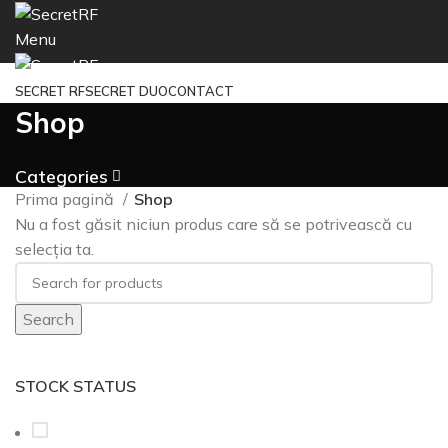
Menu
SECRET RF
SECRET DUO
CONTACT
Shop
Categories
Prima pagină
Shop
Nu a fost găsit niciun produs care să se potrivească cu
selecția ta.
Search
STOCK STATUS
On sale